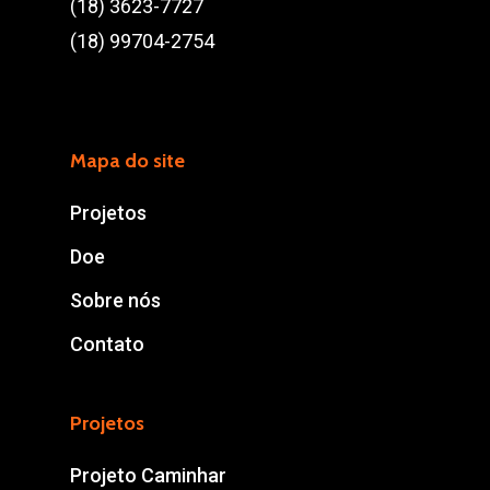
(18) 3623-7727
Chácaras TV
(18) 99704-2754
CEP 16075-545
Araçatuba/SP
contato@abacaracatub
Mapa do site
Projetos
(18) 3623-7727
Doe
(18) 99704-2754
Sobre nós
Contato
Projetos
Projeto Caminhar