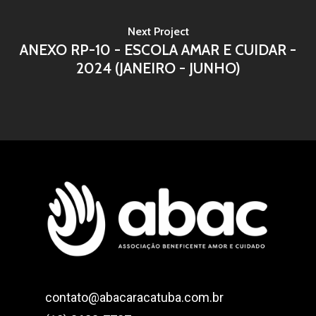
Projetos
Next Project
ANEXO RP-10 - ESCOLA AMAR E CUIDAR -
Transparência
Projeto Caminhar
2024 (JANEIRO - JUNHO)
Parcerias
Escola Infantil Amar e
Projeto Caminhar
Doe
Projeto Recomeço
Escola Infantil Amar e
Sobre nós
Transparência ABAC
Contato
ABAC
Associação Beneficent
Batista João Arlindo
contato@abacaracatuba.com.br
Av. Dois de Dezembro, 