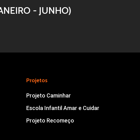
Av. Dois de Dezembro, 2885
ANEIRO - JUNHO)
Chácaras TV
CEP 16075-545
Araçatuba/SP
contato@abacaracatuba.com.br
(18) 3623-7727
(18) 99704-2754
Projetos
Projeto Caminhar
Escola Infantil Amar e Cuidar
Projeto Recomeço