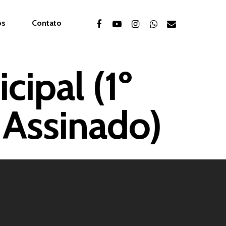
ós
Contato
ipal (1º
 Assinado)
ABAC
Associação Beneficente Batista Jo
Arlindo