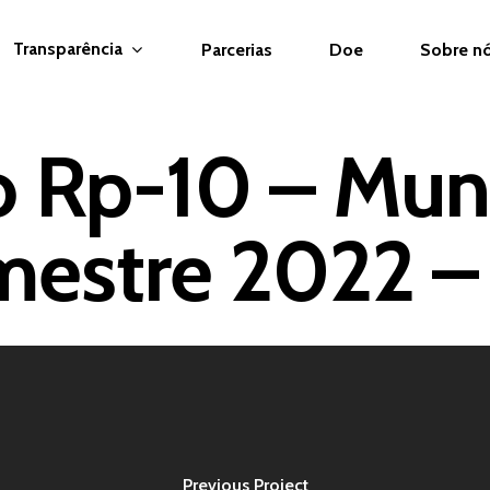
Transparência
Parcerias
Doe
Sobre n
 Rp-10 – Munic
estre 2022 –
Previous Project