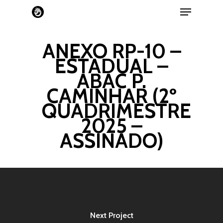
ANEXO RP-10 –
ESTADUAL –
ABAC P.
CAMINHAR (2º
QUADRIMESTRE
2025 –
ASSINADO)
Home
Next Project