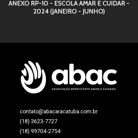
Projetos
ANEXO RP-10 - ESCOLA AMAR E CUIDAR -
2024 (JANEIRO - JUNHO)
Transparência
Projeto Caminhar
Parcerias
Escola Infantil Amar e
Projeto Caminhar
Doe
Projeto Recomeço
Escola Infantil Amar e
Sobre nós
Transparência ABAC
Contato
ABAC
Associação Beneficent
contato@abacaracatuba.com.br
Batista João Arlindo
(18) 3623-7727
Av. Dois de Dezembro, 
(18) 99704-2754
Chácaras TV