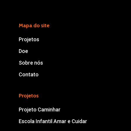
CEP 16075-545
Araçatuba/SP
Mapa do site
contato@abacaracatub
Projetos
Doe
(18) 3623-7727
(18) 99704-2754
Sobre nós
Contato
Projetos
Projeto Caminhar
Escola Infantil Amar e Cuidar