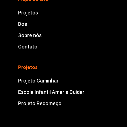
Araçatuba/SP
Projetos
contato@abacaracatub
Doe
Sobre nós
(18) 3623-7727
(18) 99704-2754
Contato
Projetos
Projeto Caminhar
Escola Infantil Amar e Cuidar
Projeto Recomeço